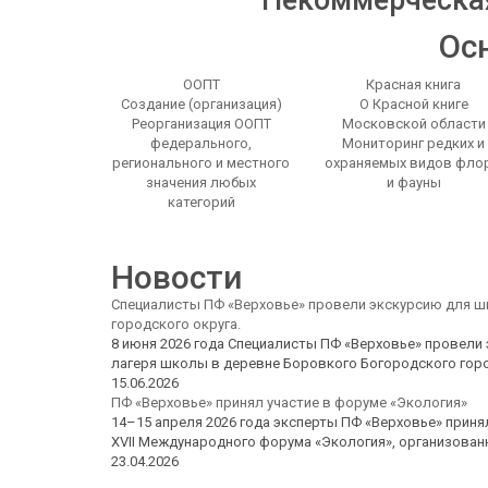
Некоммерческа
Ос
ООПТ
Красная книга
Создание (организация)
О Красной книге
Реорганизация ООПТ
Московской области
федерального,
Мониторинг редких и
регионального и местного
охраняемых видов фло
значения любых
и фауны
категорий
Новости
Специалисты ПФ «Верховье» провели экскурсию для 
городского округа.
8 июня 2026 года Специалисты ПФ «Верховье» провели 
лагеря школы в деревне Боровкого Богородского горо
15.06.2026
ПФ «Верховье» принял участие в форуме «Экология»
14–15 апреля 2026 года эксперты ПФ «Верховье» приня
XVII Международного форума «Экология», организова
23.04.2026