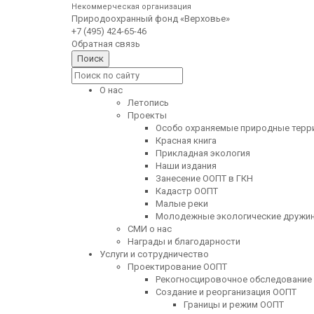
Некоммерческая организация
Природоохранный фонд «Верховье»
+7 (495) 424-65-46
Обратная связь
О нас
Летопись
Проекты
Особо охраняемые природные терр
Красная книга
Прикладная экология
Наши издания
Занесение ООПТ в ГКН
Кадастр ООПТ
Малые реки
Молодежные экологические дружи
СМИ о нас
Награды и благодарности
Услуги и сотрудничество
Проектирование ООПТ
Рекогносцировочное обследование
Создание и реорганизация ООПТ
Границы и режим ООПТ