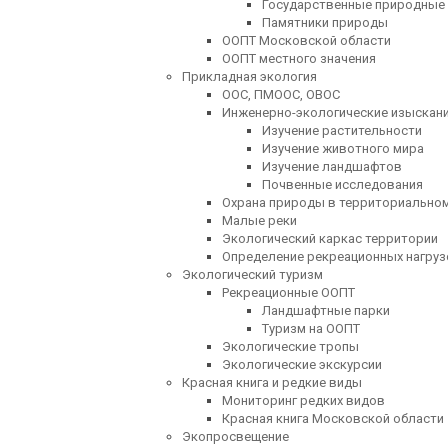
Государственные природные 
Памятники природы
ООПТ Московской области
ООПТ местного значения
Прикладная экология
ООС, ПМООС, ОВОС
Инженерно-экологические изыскан
Изучение растительности
Изучение животного мира
Изучение ландшафтов
Почвенные исследования
Охрана природы в территориально
Малые реки
Экологический каркас территории
Определение рекреационных нагруз
Экологический туризм
Рекреационные ООПТ
Ландшафтные парки
Туризм на ООПТ
Экологические тропы
Экологические экскурсии
Красная книга и редкие виды
Мониторинг редких видов
Красная книга Московской области
Экопросвещение