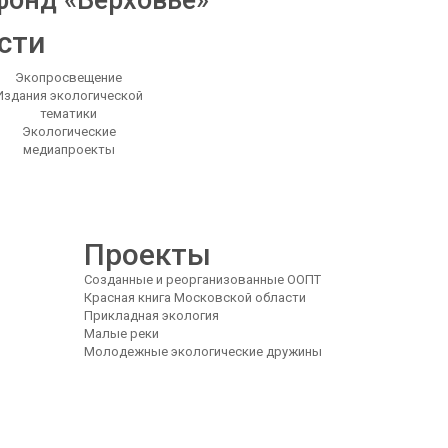
онд «Верховье»
сти
Экопросвещение
Издания экологической
тематики
Экологические
медиапроекты
Проекты
Созданные и реорганизованные ООПТ
Красная книга Московской области
Прикладная экология
Малые реки
Молодежные экологические дружины