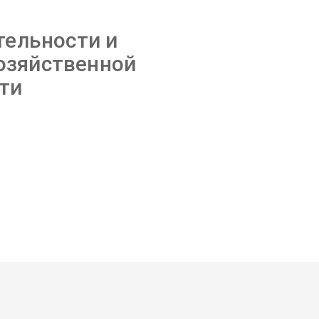
тельности и
озяйственной
ти