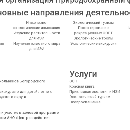
я организация Природоохранный ф
новные направления деятельно
Инженерно-
Экологический туризм
экологические изыскания
Проектирование
Изучение растительности
рекреационных ООПТ
для ИЭИ
Экологические тропы
ры
Изучение животного мира
Экологические экскурсии
для ИЭИ
Услуги
школьников Богородского
ООПТ
Красная книга
экскурсию для детей летнего
Прикладная экология и ИЭИ
дского округа.…
Экологический туризм
Экопросвещение
ли участие в деловой программе
нном АНО «Центр содействия…