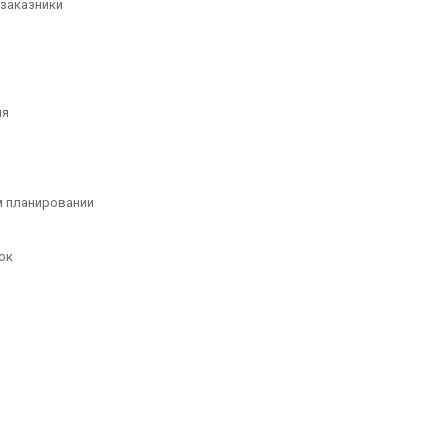
заказники
ия
м планировании
ок