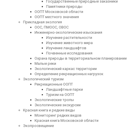
Государственные природные заказники
Памятники природы
ООПТ Московской области
ООПТ местного значения
Прикладная экология
ООС, ПМООС, ОВОС
Инженерно-экологические изыскания
Изучение растительности
Изучение животного мира
Изучение ландшафтов
Почвенные исследования
Охрана природы в территориальном планировании
Малые реки
Экологический каркас территории
Определение рекреационных нагрузок
Экологический туризм
Рекреационные ООПТ
Ландшафтные парки
Туризм на ООПТ
Экологические тропы
Экологические экскурсии
Красная книга и редкие виды
Мониторинг редких видов
Красная книга Московской области
Экопросвещение