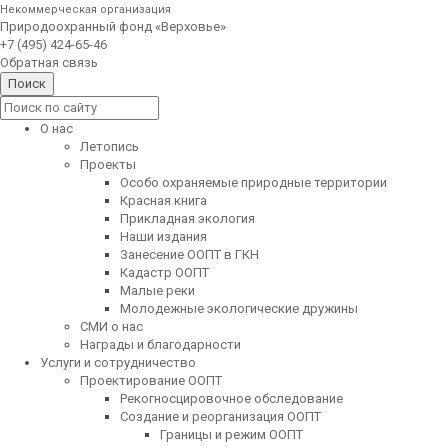
Некоммерческая организация
Природоохранный фонд «Верховье»
+7 (495) 424-65-46
Обратная связь
О нас
Летопись
Проекты
Особо охраняемые природные территории
Красная книга
Прикладная экология
Наши издания
Занесение ООПТ в ГКН
Кадастр ООПТ
Малые реки
Молодежные экологические дружины
СМИ о нас
Награды и благодарности
Услуги и сотрудничество
Проектирование ООПТ
Рекогносцировочное обследование
Создание и реорганизация ООПТ
Границы и режим ООПТ