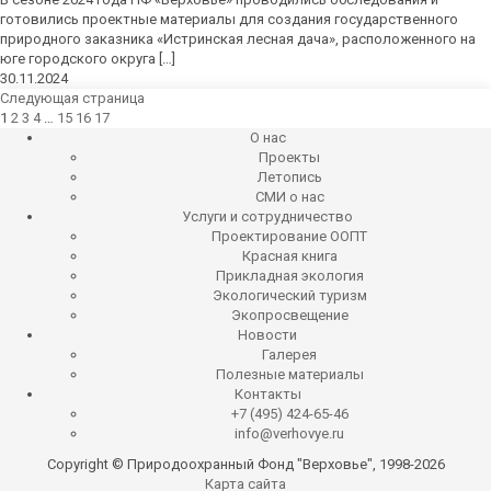
готовились проектные материалы для создания государственного
природного заказника «Истринская лесная дача», расположенного на
юге городского округа […]
30.11.2024
Следующая страница
1
2
3
4
…
15
16
17
О нас
Проекты
Летопись
СМИ о нас
Услуги и сотрудничество
Проектирование ООПТ
Красная книга
Прикладная экология
Экологический туризм
Экопросвещение
Новости
Галерея
Полезные материалы
Контакты
+7 (495) 424-65-46
info@verhovye.ru
Copyright © Природоохранный Фонд "Верховье", 1998-2026
Карта сайта