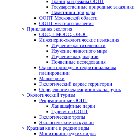
Границы и режим ООПТ
Государственные природные заказники
Памятники природы
ООПТ Московской области
ООПТ местного значения
Прикладная экология
ООС, ПМООС, ОВОС
Инженерно-экологические изыскания
Изучение растительности
Изучение животного мира
Изучение ландшафтов
Почвенные исследования
Охрана природы в территориальном
планировании
Малые реки
Экологический каркас территории
Определение рекреационных нагрузок
Экологический туризм
Рекреационные ООПТ
Ландшафтные парки
Туризм на ООПТ
Экологические тропы
Экологические экскурсии
Красная книга и редкие виды
Мониторинг редких видов