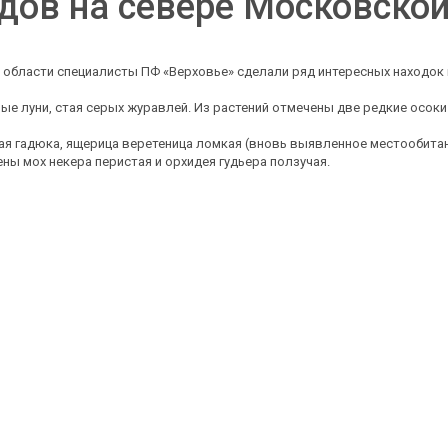
дов на севере Московской
й области специалисты ПФ «Верховье» сделали ряд интересных находок
е луни, стая серых журавлей. Из растений отмечены две редкие осоки 
я гадюка, ящерица веретеница ломкая (вновь выявленное местообитани
ны мох некера перистая и орхидея гудьера ползучая.