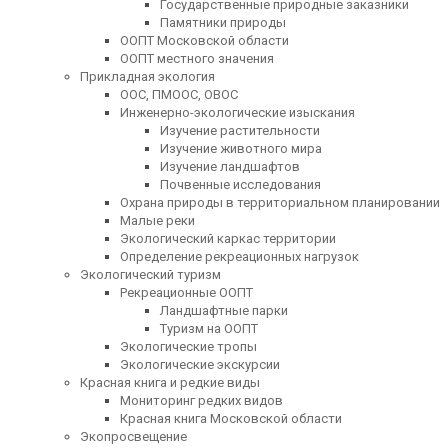
Государственные природные заказники
Памятники природы
ООПТ Московской области
ООПТ местного значения
Прикладная экология
ООС, ПМООС, ОВОС
Инженерно-экологические изыскания
Изучение растительности
Изучение животного мира
Изучение ландшафтов
Почвенные исследования
Охрана природы в территориальном планировании
Малые реки
Экологический каркас территории
Определение рекреационных нагрузок
Экологический туризм
Рекреационные ООПТ
Ландшафтные парки
Туризм на ООПТ
Экологические тропы
Экологические экскурсии
Красная книга и редкие виды
Мониторинг редких видов
Красная книга Московской области
Экопросвещение