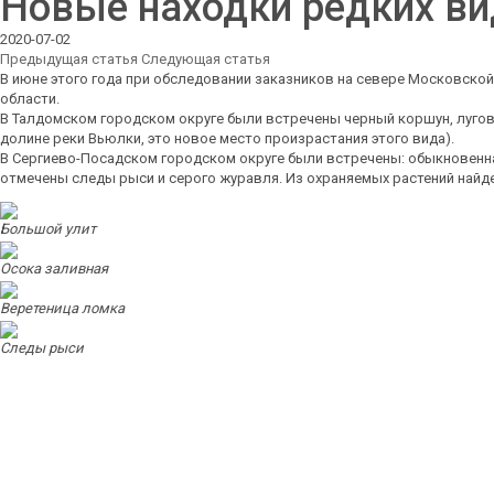
Новые находки редких ви
2020-07-02
Предыдущая статья
Следующая статья
В июне этого года при обследовании заказников на севере Московско
области.
В Талдомском городском округе были встречены черный коршун, луговы
долине реки Вьюлки, это новое место произрастания этого вида).
В Сергиево-Посадском городском округе были встречены: обыкновенна
отмечены следы рыси и серого журавля. Из охраняемых растений найде
Большой улит
Осока заливная
Веретеница ломка
Следы рыси