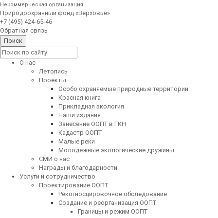
Некоммерческая организация
Природоохранный фонд «Верховье»
+7 (495) 424-65-46
Обратная связь
О нас
Летопись
Проекты
Особо охраняемые природные территории
Красная книга
Прикладная экология
Наши издания
Занесение ООПТ в ГКН
Кадастр ООПТ
Малые реки
Молодежные экологические дружины
СМИ о нас
Награды и благодарности
Услуги и сотрудничество
Проектирование ООПТ
Рекогносцировочное обследование
Создание и реорганизация ООПТ
Границы и режим ООПТ