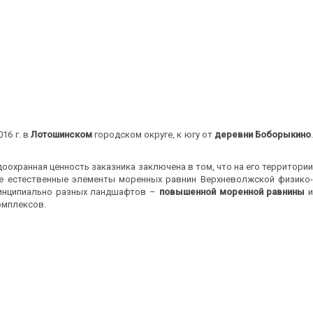
16 г. в
Лотошинском
городском округе, к югу от
деревни Боборыкино
охранная ценность заказника заключена в том, что на его территории
е естественные элементы моренных равнин Верхневолжской физико-
принципиально разных ландшафтов –
повышенной моренной равнины
омплексов.