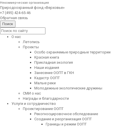
Некоммерческая организация
Природоохранный фонд «Верховье»
+7 (495) 424-65-46
Обратная связь
О нас
Летопись
Проекты
Особо охраняемые природные территории
Красная книга
Прикладная экология
Наши издания
Занесение ООПТ в ГКН
Кадастр ООПТ
Малые реки
Молодежные экологические дружины
СМИ о нас
Награды и благодарности
Услуги и сотрудничество
Проектирование ООПТ
Рекогносцировочное обследование
Создание и реорганизация ООПТ
Границы и режим ООПТ