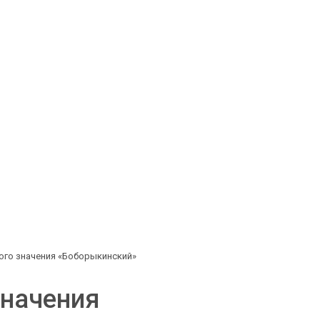
ого значения «Боборыкинский»
значения