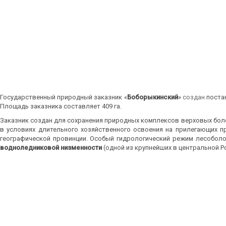
Государственный природный заказник «
Боборыкинский
»
создан
постан
Площадь заказника составляет 409 га.
Заказник создан для сохранения природных комплексов верховых боло
в условиях длительного хозяйственного освоения на прилегающих 
географической провинции. Особый гидрологический режим лесобол
водноледниковой низменности
(одной из крупнейших в центральной 