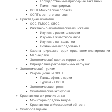
Государственные природные заказники
Памятники природы
ООПТ Московской области
ООПТ местного значения
Прикладная экология
ООС, ПМООС, ОВОС
Инженерно-экологические изыскания
Изучение растительности
Изучение животного мира
Изучение ландшафтов
Почвенные исследования
Охрана природы в территориальном планировании
Малые реки
Экологический каркас территории
Определение рекреационных нагрузок
Экологический туризм
Рекреационные ООПТ
Ландшафтные парки
Туризм на ООПТ
Экологические тропы
Экологические экскурсии
Красная книга и редкие виды
Мониторинг редких видов
Красная книга Московской области
Экопросвещение