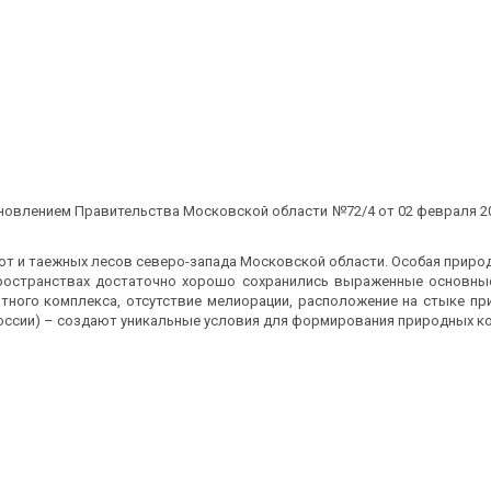
овлением Правительства Московской области №72/4 от 02 февраля 20
т и таежных лесов северо-запада Московской области. Особая природо
пространствах достаточно хорошо сохранились выраженные основны
отного комплекса, отсутствие мелиорации, расположение на стыке 
России) – создают уникальные условия для формирования природных к