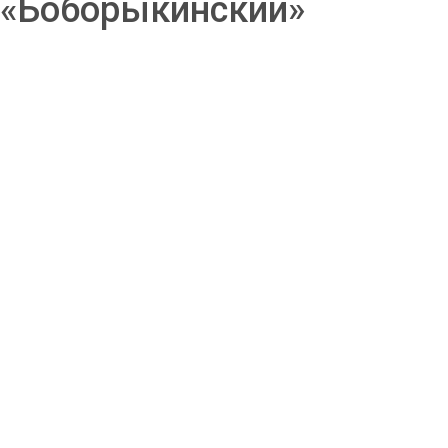
«Боборыкинский»