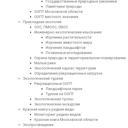
Государственные природные заказники
Памятники природы
ООПТ Московской области
ООПТ местного значения
Прикладная экология
ООС, ПМООС, ОВОС
Инженерно-экологические изыскания
Изучение растительности
Изучение животного мира
Изучение ландшафтов
Почвенные исследования
Охрана природы в территориальном планировании
Малые реки
Экологический каркас территории
Определение рекреационных нагрузок
Экологический туризм
Рекреационные ООПТ
Ландшафтные парки
Туризм на ООПТ
Экологические тропы
Экологические экскурсии
Красная книга и редкие виды
Мониторинг редких видов
Красная книга Московской области
Экопросвещение