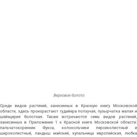
Верховое болото
Среди видов растений, занесенных в Красную книгу Московской
области, здесь произрастают гудайера ползучая, пузырчатка малая и
шейхцерия болотная. Также встречаются семь видов растений,
занесенных в Приложение 1 к Красной книге Московской области:
пальчатокоренник Фукса, колокольчики персиколистный и
широколистный, ландыш майский, купальница европейская, любка