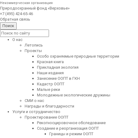
Некоммерческая организация
Природоохранный фонд «Верховье»
+7 (495) 424-65-46
Обратная связь
О нас
Летопись
Проекты
Особо охраняемые природные территории
Красная книга
Прикладная экология
Наши издания
Занесение ООПТ в ГКН
Кадастр ООПТ
Малые реки
Молодежные экологические дружины
СМИ о нас
Награды и благодарности
Услуги и сотрудничество
Проектирование ООПТ
Рекогносцировочное обследование
Создание и реорганизация ООПТ
Границы и режим ООПТ