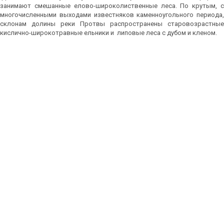
занимают смешанные елово-широколиственные леса. По крутым, с
многочисленными выходами известняков каменноугольного периода,
склонам долины реки Протвы распространены старовозрастные
кислично-широкотравные ельники и липовые леса с дубом и кленом.