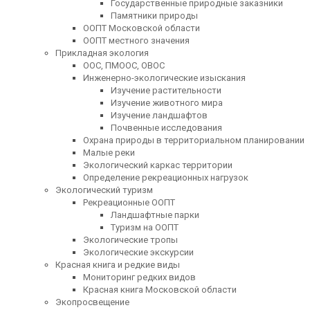
Государственные природные заказники
Памятники природы
ООПТ Московской области
ООПТ местного значения
Прикладная экология
ООС, ПМООС, ОВОС
Инженерно-экологические изыскания
Изучение растительности
Изучение животного мира
Изучение ландшафтов
Почвенные исследования
Охрана природы в территориальном планировании
Малые реки
Экологический каркас территории
Определение рекреационных нагрузок
Экологический туризм
Рекреационные ООПТ
Ландшафтные парки
Туризм на ООПТ
Экологические тропы
Экологические экскурсии
Красная книга и редкие виды
Мониторинг редких видов
Красная книга Московской области
Экопросвещение