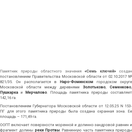
Памятник природы областного значения
«Семь ключей»
созда
постановлением Правительства Московской области от 02.10.2017 №
821/35. Он располагается в
Наро-Фоминском
городском округ
Московской области между деревнями
Золотьково
,
Семенково
,
Пушкарка
и
Мерчалово
. Площадь памятника природы составляе
142,16 га.
Постановлением Губернатора Московской области от 12.05.25 N 153-
ПГ для этого памятника природы была создана охранная зона. Ее
площадь – 171,49 га.
ООПТ включает поверхности моренной и долинно-зандровой равнин и
фрагмент долины
реки Протвы
. Равнинную часть памятника природ