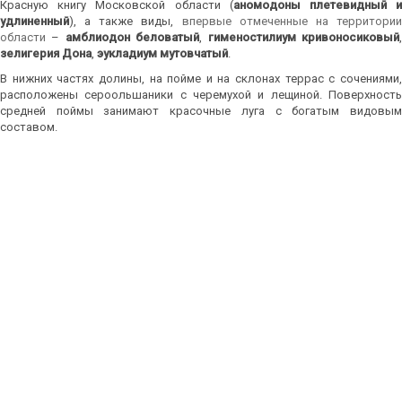
Красную книгу Московской области (
аномодоны плетевидный 
удлиненный
), а также виды,
впервые отмеченные на территори
области
–
амблиодон беловатый
,
гименостилиум кривоносиковый
зелигерия Дона
,
эукладиум мутовчатый
.
В нижних частях долины, на пойме и на склонах террас с сочениями,
расположены сероольшаники с черемухой и лещиной. Поверхность
средней поймы занимают красочные луга с богатым видовым
составом.