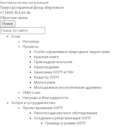
Некоммерческая организация
Природоохранный фонд «Верховье»
+7 (495) 424-65-46
Обратная связь
О нас
Летопись
Проекты
Особо охраняемые природные территории
Красная книга
Прикладная экология
Наши издания
Занесение ООПТ в ГКН
Кадастр ООПТ
Малые реки
Молодежные экологические дружины
СМИ о нас
Награды и благодарности
Услуги и сотрудничество
Проектирование ООПТ
Рекогносцировочное обследование
Создание и реорганизация ООПТ
Границы и режим ООПТ