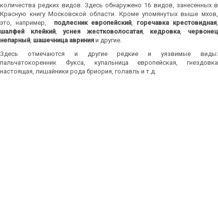
количества редких видов. Здесь обнаружено 16 видов, занесенных в
Красную книгу Московской области. Кроме упомянутых выше мхов,
это, например,
подлесник европейский
,
горечавка крестовидная
шалфей клейкий
,
уснея жестковолосатая
,
кедровка
,
червоне
непарный
,
шашечница авриния
и другие.
Здесь отмечаются и другие редкие и уязвимые виды:
пальчатокоренник Фукса, купальница европейская, гнездовка
настоящая, лишайники рода бриория, голавль и т.д.