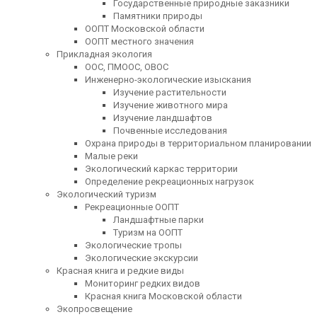
Государственные природные заказники
Памятники природы
ООПТ Московской области
ООПТ местного значения
Прикладная экология
ООС, ПМООС, ОВОС
Инженерно-экологические изыскания
Изучение растительности
Изучение животного мира
Изучение ландшафтов
Почвенные исследования
Охрана природы в территориальном планировании
Малые реки
Экологический каркас территории
Определение рекреационных нагрузок
Экологический туризм
Рекреационные ООПТ
Ландшафтные парки
Туризм на ООПТ
Экологические тропы
Экологические экскурсии
Красная книга и редкие виды
Мониторинг редких видов
Красная книга Московской области
Экопросвещение