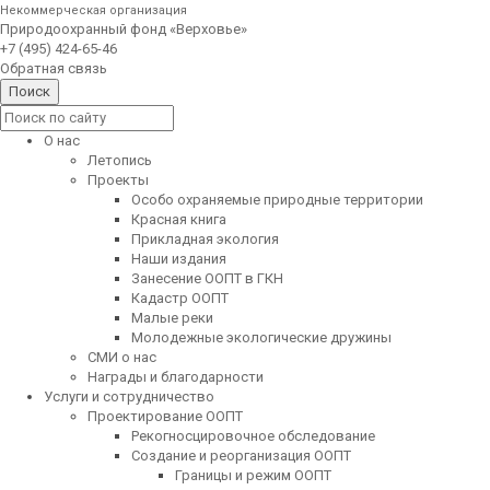
Некоммерческая организация
Природоохранный фонд «Верховье»
+7 (495) 424-65-46
Обратная связь
О нас
Летопись
Проекты
Особо охраняемые природные территории
Красная книга
Прикладная экология
Наши издания
Занесение ООПТ в ГКН
Кадастр ООПТ
Малые реки
Молодежные экологические дружины
СМИ о нас
Награды и благодарности
Услуги и сотрудничество
Проектирование ООПТ
Рекогносцировочное обследование
Создание и реорганизация ООПТ
Границы и режим ООПТ