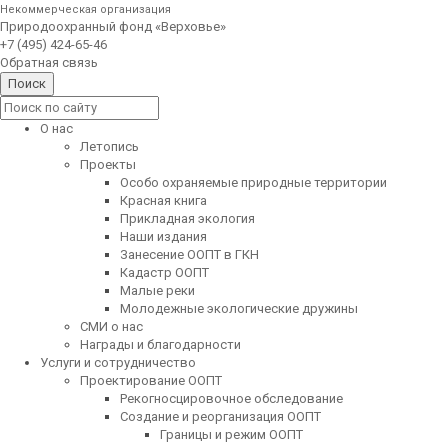
Некоммерческая организация
Природоохранный фонд «Верховье»
+7 (495) 424-65-46
Обратная связь
О нас
Летопись
Проекты
Особо охраняемые природные территории
Красная книга
Прикладная экология
Наши издания
Занесение ООПТ в ГКН
Кадастр ООПТ
Малые реки
Молодежные экологические дружины
СМИ о нас
Награды и благодарности
Услуги и сотрудничество
Проектирование ООПТ
Рекогносцировочное обследование
Создание и реорганизация ООПТ
Границы и режим ООПТ