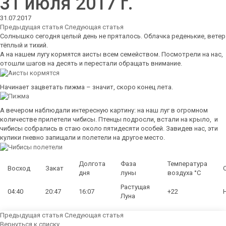
31 июля 2017 г.
31.07.2017
Предыдущая статья
Следующая статья
Солнышко сегодня целый день не пряталось. Облачка реденькие, ветер
тёплый и тихий.
А на нашем лугу кормятся аисты всем семейством. Посмотрели на нас,
отошли шагов на десять и перестали обращать внимание.
Начинает зацветать пижма – значит, скоро конец лета.
А вечером наблюдали интересную картину: на наш луг в огромном
количестве прилетели чибисы. Птенцы подросли, встали на крыло, и
чибисы собрались в стаю около пятидесяти особей. Завидев нас, эти
кулики гневно запищали и полетели на другое место.
Долгота
Фаза
Температура
Восход
Закат
дня
луны
воздуха °C
Растущая
04:40
20:47
16:07
+22
Луна
Предыдущая статья
Следующая статья
Вернуться к списку