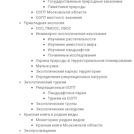
Государственные природные заказники
Памятники природы
ООПТ Московской области
ООПТ местного значения
Прикладная экология
ООС, ПМООС, ОВОС
Инженерно-экологические изыскания
Изучение растительности
Изучение животного мира
Изучение ландшафтов
Почвенные исследования
Охрана природы в территориальном планировании
Малые реки
Экологический каркас территории
Определение рекреационных нагрузок
Экологический туризм
Рекреационные ООПТ
Ландшафтные парки
Туризм на ООПТ
Экологические тропы
Экологические экскурсии
Красная книга и редкие виды
Мониторинг редких видов
Красная книга Московской области
Экопросвещение