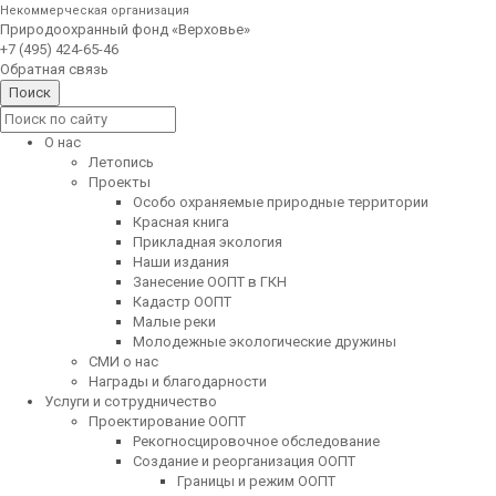
Некоммерческая организация
Природоохранный фонд «Верховье»
+7 (495) 424-65-46
Обратная связь
О нас
Летопись
Проекты
Особо охраняемые природные территории
Красная книга
Прикладная экология
Наши издания
Занесение ООПТ в ГКН
Кадастр ООПТ
Малые реки
Молодежные экологические дружины
СМИ о нас
Награды и благодарности
Услуги и сотрудничество
Проектирование ООПТ
Рекогносцировочное обследование
Создание и реорганизация ООПТ
Границы и режим ООПТ