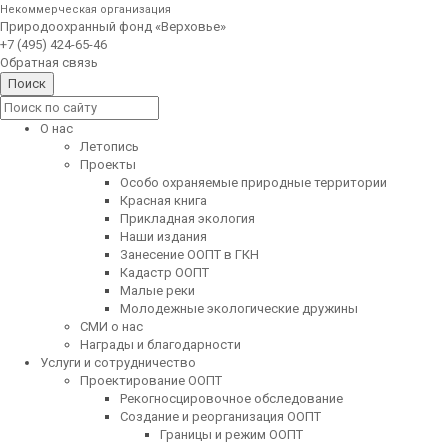
Некоммерческая организация
Природоохранный фонд «Верховье»
+7 (495) 424-65-46
Обратная связь
О нас
Летопись
Проекты
Особо охраняемые природные территории
Красная книга
Прикладная экология
Наши издания
Занесение ООПТ в ГКН
Кадастр ООПТ
Малые реки
Молодежные экологические дружины
СМИ о нас
Награды и благодарности
Услуги и сотрудничество
Проектирование ООПТ
Рекогносцировочное обследование
Создание и реорганизация ООПТ
Границы и режим ООПТ