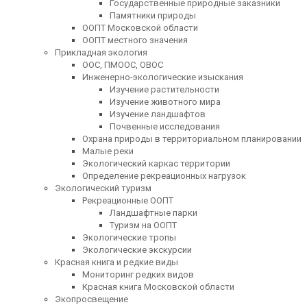
Государственные природные заказники
Памятники природы
ООПТ Московской области
ООПТ местного значения
Прикладная экология
ООС, ПМООС, ОВОС
Инженерно-экологические изыскания
Изучение растительности
Изучение животного мира
Изучение ландшафтов
Почвенные исследования
Охрана природы в территориальном планировании
Малые реки
Экологический каркас территории
Определение рекреационных нагрузок
Экологический туризм
Рекреационные ООПТ
Ландшафтные парки
Туризм на ООПТ
Экологические тропы
Экологические экскурсии
Красная книга и редкие виды
Мониторинг редких видов
Красная книга Московской области
Экопросвещение