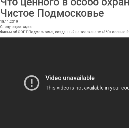
Что ценного в особо охр
Чистое Подмосковье
18.11.2019
Следующее видео
Фильм об ООПТ Подмосковья, созданный на телеканале «360» осенью 20