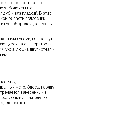
и старовозрастных елово-
вые заболоченные
дуб и вяз гладкий. В этих
ской области подлесник
 и густобородая (занесены
ковыми лугами, где растут
дающиеся на её территории
 Фукса, любка двулистная и
ный.
массиву,
ратный метр. Здесь, наряду
стречается занесенный в
образующий значительные
, где растет