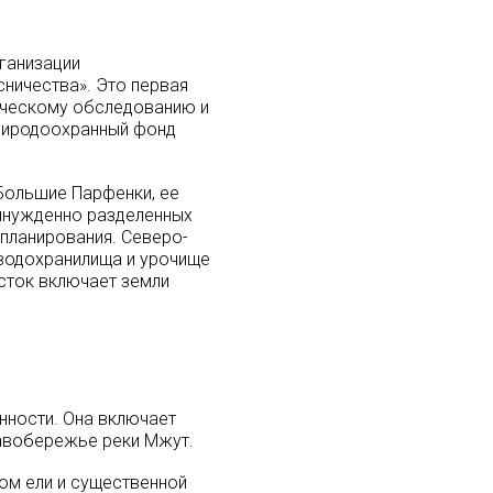
ганизации
ничества». Это первая
ическому обследованию и
риродоохранный фонд
Большие Парфенки, ее
вынужденно разделенных
планирования. Северо-
водохранилища и урочище
асток включает земли
нности. Она включает
равобережье реки Мжут.
ом ели и существенной