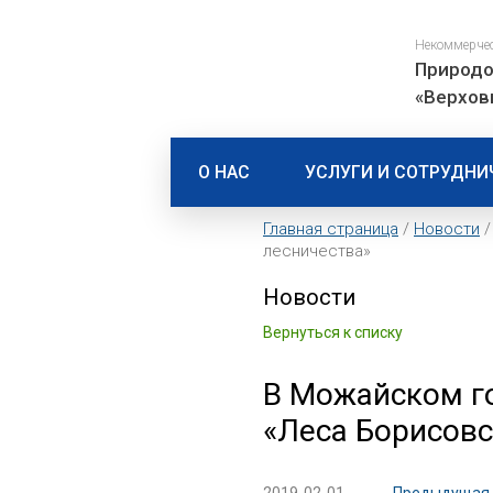
Некоммерче
Природо
«Верхов
О НАС
УСЛУГИ И СОТРУДНИ
Главная страница
/
Новости
/
лесничества»
Новости
Вернуться к списку
В Можайском го
«Леса Борисовс