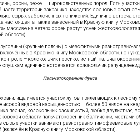
ины, сосны, реже – широколиственных пород. Есть участк
й части территории заказника находятся сосновые сфагно
ько сырых заболоченных понижений. Единично встречаются 
ка настоящая, а также занесенный в Красную книгу Москов
ом массиве на ветвях сосен растут уснеи жестковолосатая
й области).
 луговины (крупные поляны) с мезофитными разнотравно-зла
е включённые в Красную книгу Московской области, но нуж
 контроле – колокольчик персиколистный, пальчатокоренник
о опушкам единично встречается колокольчик рапунцелевид
Пальчатокоренник Фукса
хранилища имеется участок лугов, прилегающих к лесному 
высокой видовой насыщенностью – более 50 видов на квад
ника лесная, колокольчик раскидистый, любка двулистная, в
сковской области пальчатокоренник балтийский, местами 
е сырые участки занимают разнотравно-тимофеевковые луга
 (включён в Красную книгу Московской области).