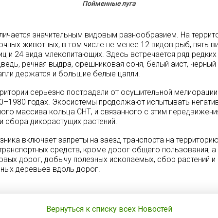
Пойменные луга
личается значительным видовым разнообразием. На террит
чных животных, в том числе не менее 12 видов рыб, пять в
иц и 24 вида млекопитающих. Здесь встречается ряд редких
ведь, речная выдра, орешниковая соня, белый аист, черный 
апли держатся и большие белые цапли.
ритории серьезно пострадали от осушительной мелиорации
0–1980 годах. Экосистемы продолжают испытывать негатив
го массива кольца СНТ, и связанного с этим передвижени
и сбора дикорастущих растений.
ника включает запреты на заезд транспорта на территорию
ранспортных средств, кроме дорог общего пользования, а
новых дорог, добычу полезных ископаемых, сбор растений и
йных деревьев вдоль дорог.
Вернуться к списку всех Новостей