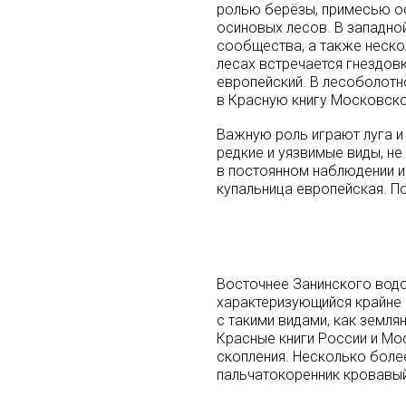
ролью берёзы, примесью ос
осиновых лесов. В западно
сообщества, а также нескол
лесах встречается гнездов
европейский. В лесоболотн
в Красную книгу Московско
Важную роль играют луга и
редкие и уязвимые виды, н
в постоянном наблюдении и
купальница европейская. П
Восточнее Занинского водо
характеризующийся крайне 
с такими видами, как земля
Красные книги России и Мо
скопления. Несколько боле
пальчатокоренник кровавый