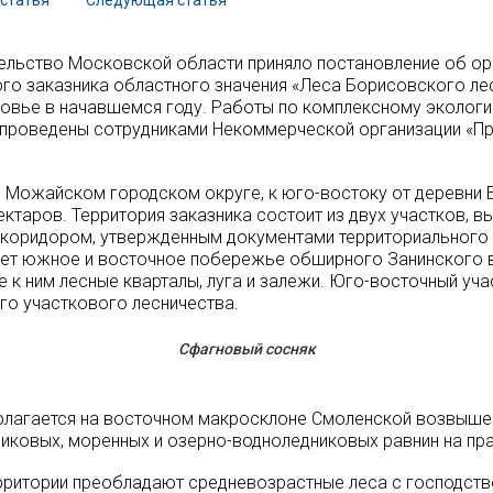
статья
Следующая статья
тельство Московской области приняло постановление об ор
го заказника областного значения «Леса Борисовского лес
ковье в начавшемся году. Работы по комплексному эколог
 проведены сотрудниками Некоммерческой организации «П
 Можайском городском округе, к юго-востоку от деревни 
ектаров. Территория заказника состоит из двух участков, 
коридором, утвержденным документами территориального 
ает южное и восточное побережье обширного Занинского 
 к ним лесные кварталы, луга и залежи. Юго-восточный уч
о участкового лесничества.
Сфагновый сосняк
олагается на восточном макросклоне Смоленской возвыше
иковых, моренных и озерно-водноледниковых равнин на п
рритории преобладают средневозрастные леса с господств