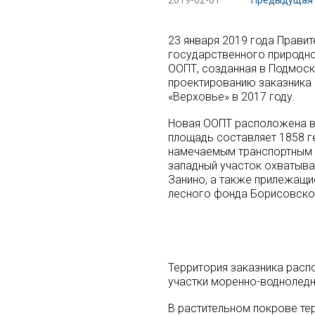
2019-02-01
Предыдущая 
23 января 2019 года Прави
государственного природно
ООПТ, созданная в Подмос
проектированию заказника
«Верховье» в 2017 году.
Новая ООПТ расположена в
площадь составляет 1858 г
намечаемым транспортным 
западный участок охватыв
Занино, а также прилежащие
лесного фонда Борисовског
Территория заказника расп
участки моренно-водноледн
В растительном покрове те