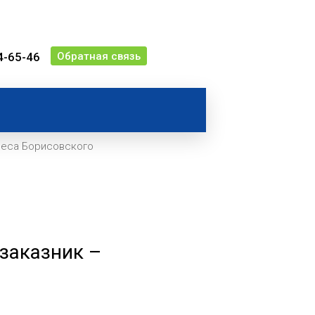
4-65-46
Обратная связь
Леса Борисовского
заказник –